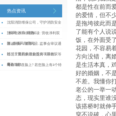
都是性在前而
热点资讯
的爱情，但不
是拖垮彼此而
沈阳消防维保公司，守护消防安全
了能有个人说
_检测_改造_服务...
翔丰华2024年报解读: 营收净利双
饭，在外面受
降, 多项风险需关注...
嘉诚国际：董事会、监事会审议通
花园，不容易
过《变更募集资金投资项目的议
郎昆：我们的话剧是向《茶馆》等
方向没错，离
是生活本真，
案》...
经典致敬！...
寿命“藏”在脸上? 若您脸上有4个特
好的婚姻，不
征, 说明身体硬朗, 或能长寿...
不差。我懂你
老公的一举一
态，现实里谁
该搭桥时就伸
穿不说破，心