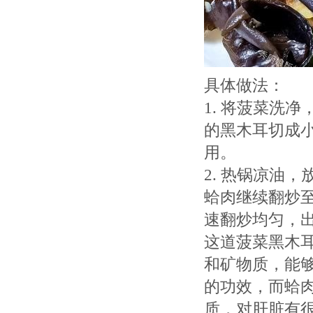
具体做法：
1. 将菠菜洗
的黑木耳切成
用。
2. 热锅凉油
蛤肉继续翻炒
速翻炒均匀，
这道菠菜黑木
和矿物质，能
的功效，而蛤
质，对肝脏有