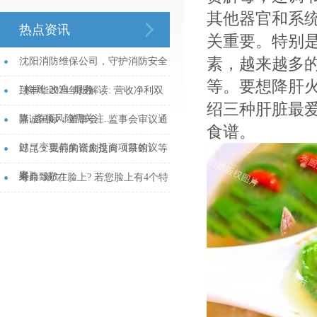
其他器官和系
热点资讯
关重要。特别
素，越来越多
沈阳消防维保公司，守护消防安全
等。要想降肝
_检测_改造_服务...
翔丰华2024年报解读: 营收净利双
绍三种肝脏最
降, 多项风险需关注...
嘉诚国际：董事会、监事会审议通
食谱。
过《变更募集资金投资项目的议
郎昆：我们的话剧是向《茶馆》等
案》...
经典致敬！...
寿命“藏”在脸上? 若您脸上有4个特
征, 说明身体硬朗, 或能长寿...