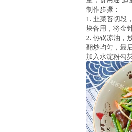
量，食用油 适
制作步骤：
1. 韭菜苔切
块备用，将金
2. 热锅凉油
翻炒均匀，最
加入水淀粉勾