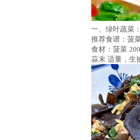
一、绿叶蔬菜
推荐食谱：菠
食材：菠菜 2
蒜末 适量，生