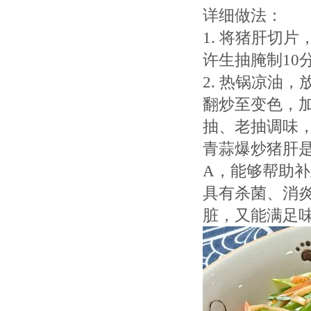
详细做法：
1. 将猪肝切
许生抽腌制10
2. 热锅凉油
翻炒至变色，
抽、老抽调味
青蒜爆炒猪肝
A，能够帮助
具有杀菌、消
脏，又能满足