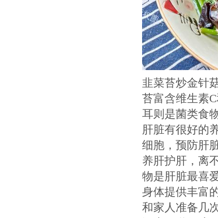
韭菜苔炒金针
苔富含维生素
耳则是菌类食
肝脏有很好的养
细胞，预防肝
养肝护肝，离
物是肝脏最喜
身体提供丰富
和家人准备几