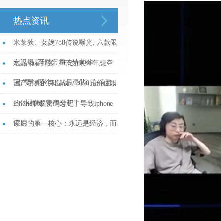
热点资讯
米莱狄、女娲788传说曝光, 六款限
定返场, 至尊宝星史诗帅炸...
水晶哥看抽签: TES如果今年想夺
冠, 要打两个LCK最强队, 拉满了...
国产手机的突围战，2000元价位段
的‘水桶机’竞争分析！...
iphone解锁密码忘记了导致iphone
停用...
家庭的第一核心：永远是经济，而
不是感情！...