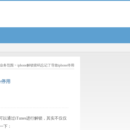
齐锂业上半年预亏超48亿...
iphone解锁密码忘记了导致iphone停用...
齐鲁寻宝记丨扁
业务范围
> iphone解锁密码忘记了导致iphone停用
ne停用
可以通过iTunes进行解锁，其实不仅仅
享一下：