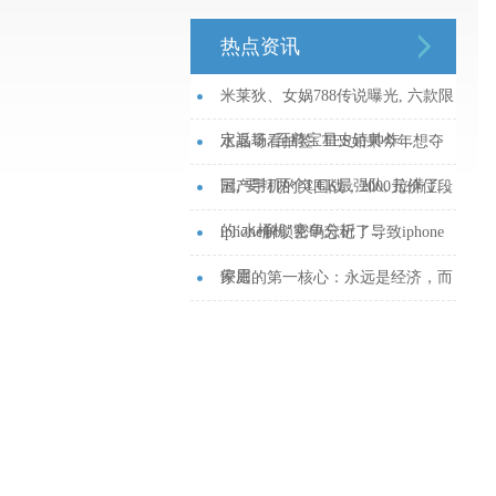
热点资讯
米莱狄、女娲788传说曝光, 六款限
定返场, 至尊宝星史诗帅炸...
水晶哥看抽签: TES如果今年想夺
冠, 要打两个LCK最强队, 拉满了...
国产手机的突围战，2000元价位段
的‘水桶机’竞争分析！...
iphone解锁密码忘记了导致iphone
停用...
家庭的第一核心：永远是经济，而
不是感情！...